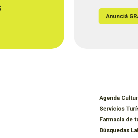
s
Anunciá GR
Agenda Cultur
Servicios Turí
Farmacia de t
Búsquedas La