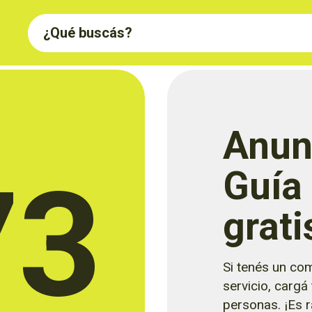
Anun
73
Guía
grati
Si tenés un com
servicio, cargá
personas. ¡Es rá