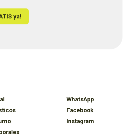
ATIS ya!
al
WhatsApp
sticos
Facebook
urno
Instagram
borales