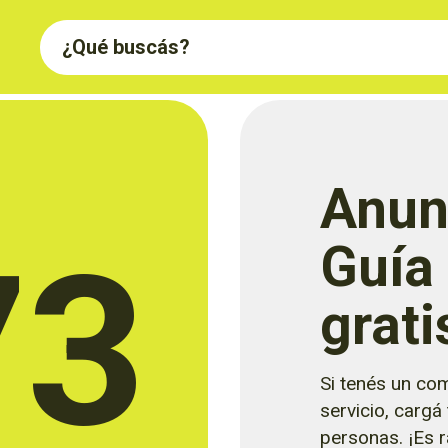
Anun
73
Guía
grati
Si tenés un com
servicio, cargá
personas. ¡Es rá