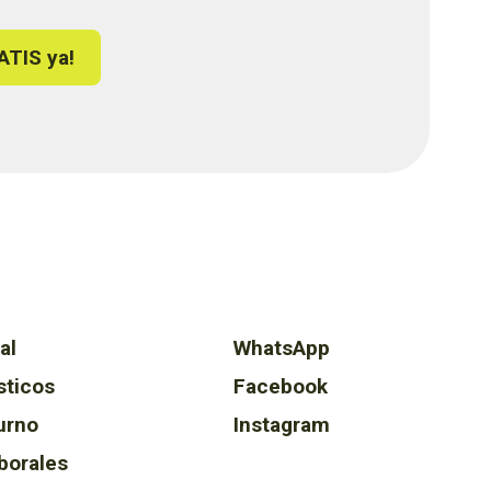
ATIS ya!
al
WhatsApp
sticos
Facebook
urno
Instagram
borales