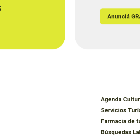
s
Anunciá GR
Agenda Cultur
Servicios Turí
Farmacia de t
Búsquedas La