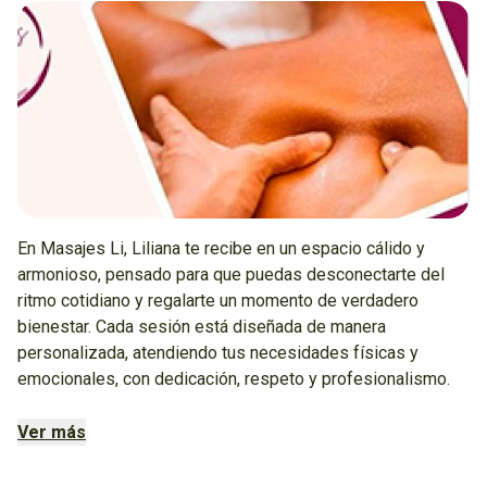
En Masajes Li, Liliana te recibe en un espacio cálido y
armonioso, pensado para que puedas desconectarte del
ritmo cotidiano y regalarte un momento de verdadero
bienestar. Cada sesión está diseñada de manera
personalizada, atendiendo tus necesidades físicas y
emocionales, con dedicación, respeto y profesionalismo.
A través de técnicas específicas y un acompañamiento
Ver más
consciente, el objetivo es aliviar tensiones musculares,
reducir el estrés, mejorar la circulación y favorecer un