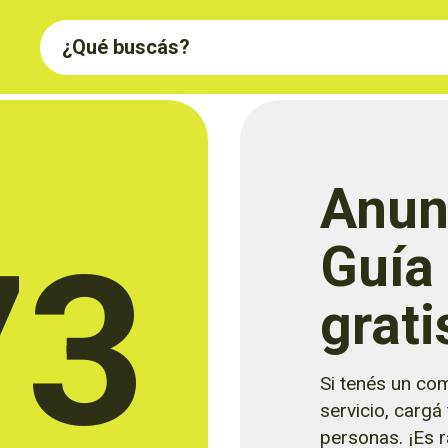
Anun
73
Guía
grati
Si tenés un com
servicio, cargá
personas. ¡Es rá