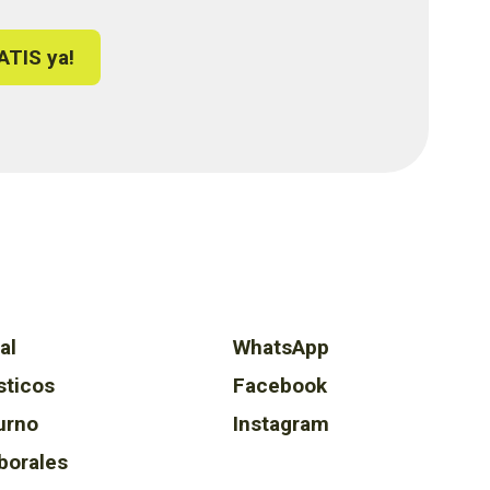
ATIS ya!
al
WhatsApp
sticos
Facebook
urno
Instagram
borales