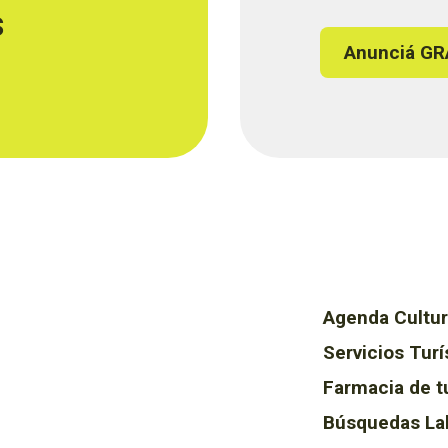
s
Anunciá GR
Agenda Cultur
Servicios Turí
Farmacia de t
Búsquedas La