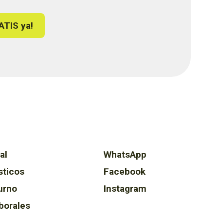
ATIS ya!
al
WhatsApp
sticos
Facebook
urno
Instagram
borales