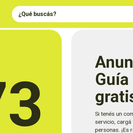
Anun
73
Guía
grati
Si tenés un com
servicio, cargá
personas. ¡Es rá