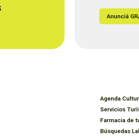
s
Anunciá GR
Agenda Cultur
Servicios Turí
Farmacia de t
Búsquedas La