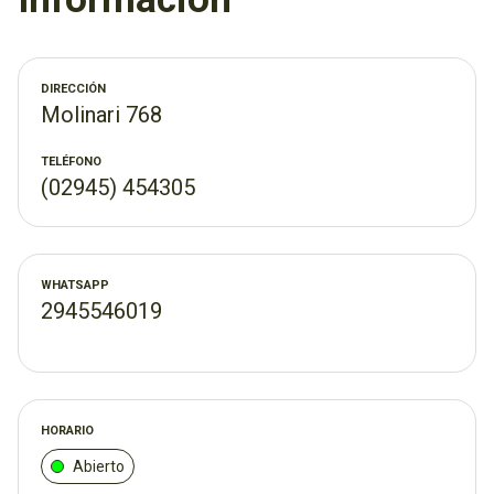
céntrica y no pagás estacionamiento!
DIRECCIÓN
Molinari 768
TELÉFONO
(02945) 454305
WHATSAPP
2945546019
HORARIO
Abierto