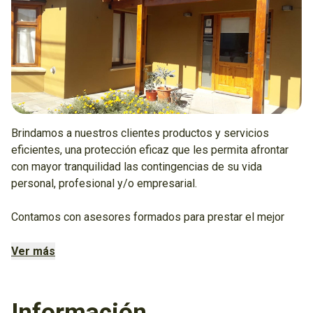
Brindamos a nuestros clientes productos y servicios
eficientes, una protección eficaz que les permita afrontar
con mayor tranquilidad las contingencias de su vida
personal, profesional y/o empresarial.
Contamos con asesores formados para prestar el mejor
servicio, ofrecer alternativas de mayor beneficio para los
asegurados y, sobre todo, otorgar las garantías de
Ver más
seguridad que siempre son tan necesarias.
Para tu mayor comodidad estamos fuera de la zona
Información