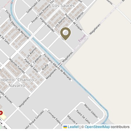
Leaflet
|
©
OpenStreetMap
contributors