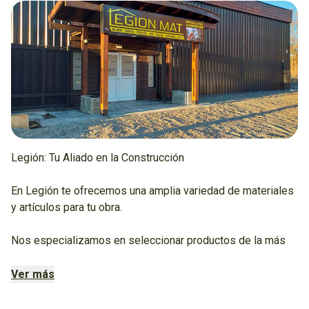
Legión: Tu Aliado en la Construcción
En Legión te ofrecemos una amplia variedad de materiales
y artículos para tu obra.
Nos especializamos en seleccionar productos de la más
alta calidad, trabajando exclusivamente con marcas
reconocidas por su trayectoria, para darte la tranquilidad de
Ver más
que tu proyecto perdurará en el tiempo.