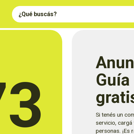
Anun
73
Guía
grati
Si tenés un com
servicio, cargá
personas. ¡Es rá