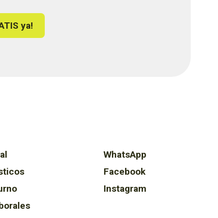
ATIS ya!
al
WhatsApp
sticos
Facebook
urno
Instagram
borales