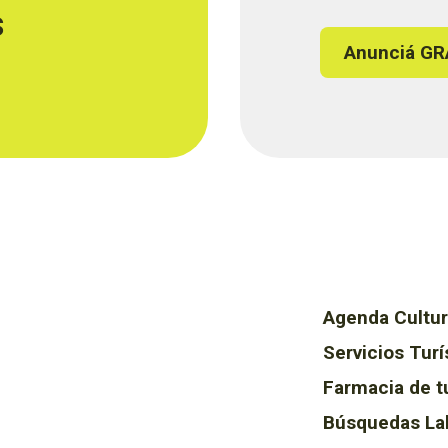
s
Anunciá GR
Agenda Cultur
Servicios Turí
Farmacia de t
Búsquedas La