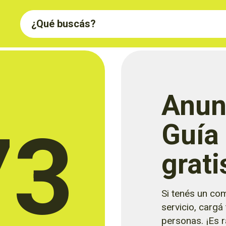
Anun
73
Guía
grati
Si tenés un com
servicio, cargá
personas. ¡Es rá