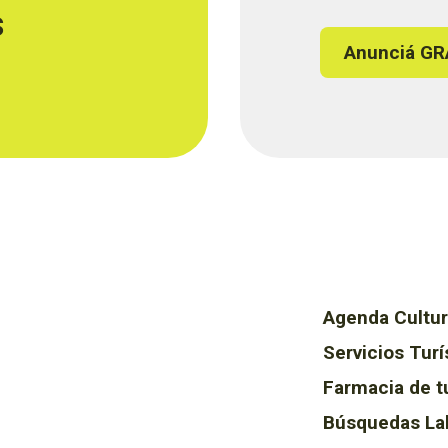
s
Anunciá GR
Agenda Cultur
Servicios Turí
Farmacia de t
Búsquedas La