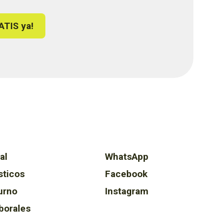
ATIS ya!
al
WhatsApp
sticos
Facebook
urno
Instagram
borales