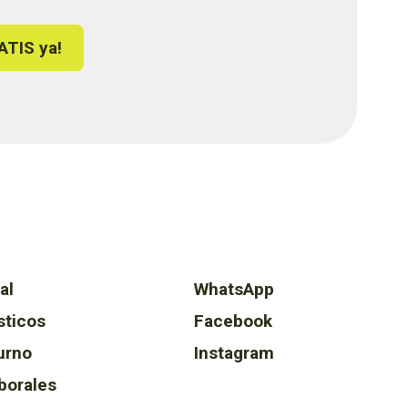
ATIS ya!
al
WhatsApp
sticos
Facebook
urno
Instagram
borales