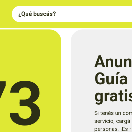
Anun
73
Guía
grati
Si tenés un com
servicio, cargá
personas. ¡Es rá