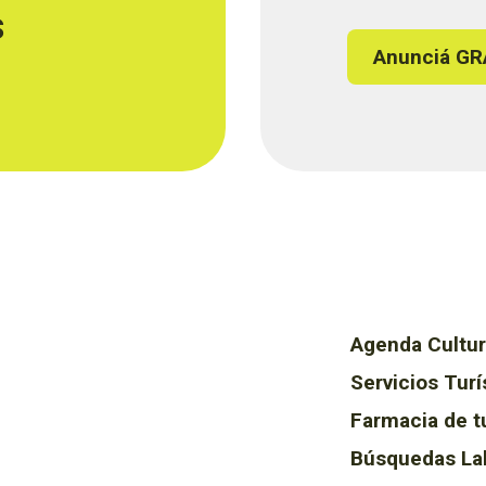
s
Anunciá GR
Agenda Cultur
Servicios Turí
Farmacia de t
Búsquedas La