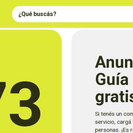
Anun
73
Guía
grati
Si tenés un com
servicio, cargá
personas. ¡Es rá