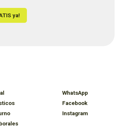
ATIS ya!
al
WhatsApp
sticos
Facebook
urno
Instagram
borales