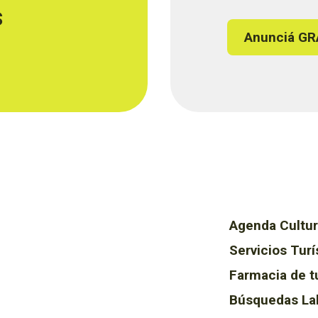
s
Anunciá GR
Agenda Cultur
Servicios Turí
Farmacia de t
Búsquedas La