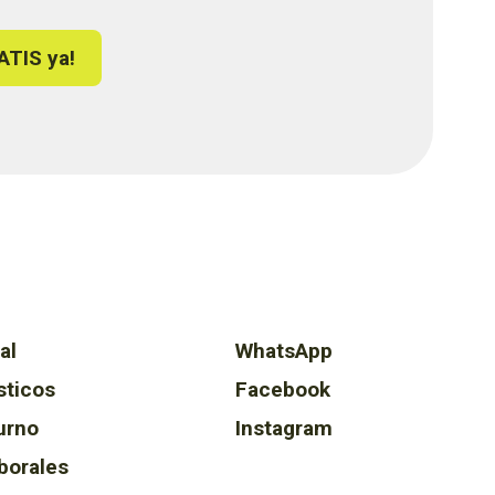
ATIS ya!
al
WhatsApp
sticos
Facebook
urno
Instagram
borales