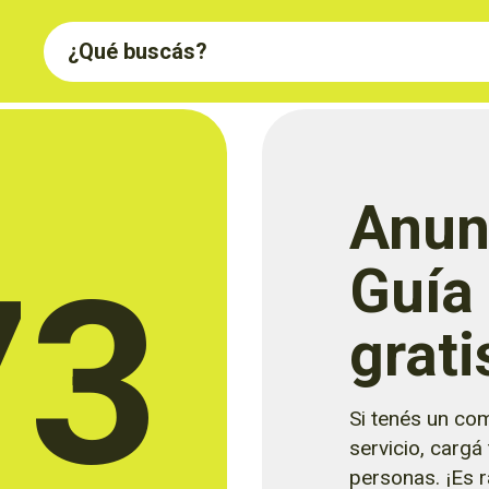
Anun
73
Guía
grati
Si tenés un com
servicio, cargá
personas. ¡Es rá