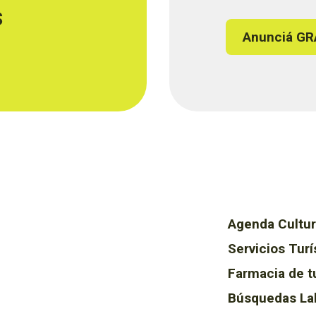
s
Anunciá GR
Agenda Cultur
Servicios Turí
Farmacia de t
Búsquedas La