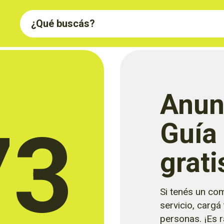
Anun
73
Guía
grati
Si tenés un com
servicio, cargá
personas. ¡Es rá