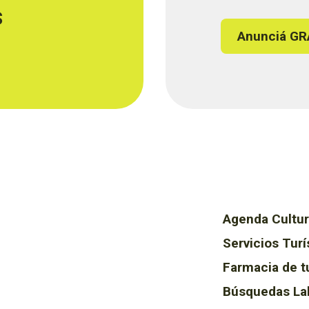
s
Anunciá GR
Agenda Cultur
Servicios Turí
Farmacia de t
Búsquedas La