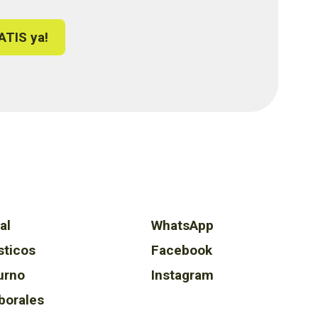
ATIS ya!
al
WhatsApp
sticos
Facebook
urno
Instagram
borales