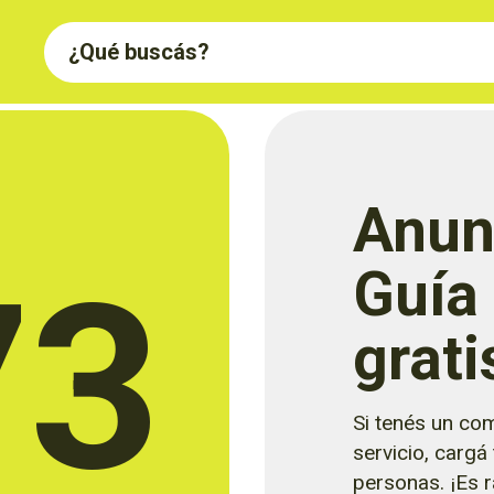
Anun
73
Guía
grati
Si tenés un com
servicio, cargá
personas. ¡Es rá