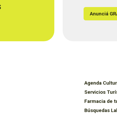
s
Anunciá GR
Agenda Cultur
Servicios Turí
Farmacia de t
Búsquedas La