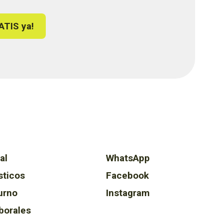
ATIS ya!
al
WhatsApp
sticos
Facebook
urno
Instagram
borales