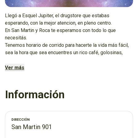
Llegó a Esquel Jupiter, el drugstore que estabas
esperando, con la mejor atencion, en pleno centro.
En San Martin y Roca te esperamos con todo lo que
necesitás.
Tenemos horario de corrido para hacerte la vida más fácil,
sea la hora que sea encuentres un rico café, golosinas,
bebidas frias y mucho mucho más.
Nuestros Horarios:
Ver más
Lunes a Jueves de corrido de 9 AM a 1 AM
Viernes y Sábado de corrido 9 AM a 7 AM
y los Domingos de 15 PM a 12:30 AM
Información
DIRECCIÓN
San Martin 901