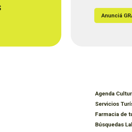
s
Anunciá GR
Agenda Cultur
Servicios Turí
Farmacia de t
Búsquedas La