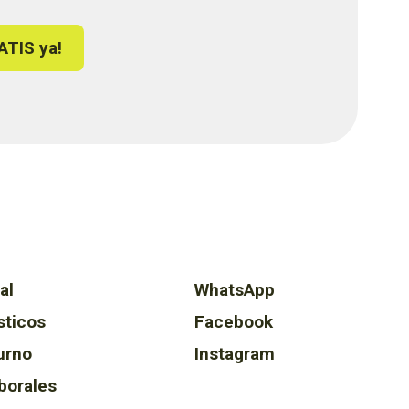
ATIS ya!
al
WhatsApp
sticos
Facebook
urno
Instagram
borales