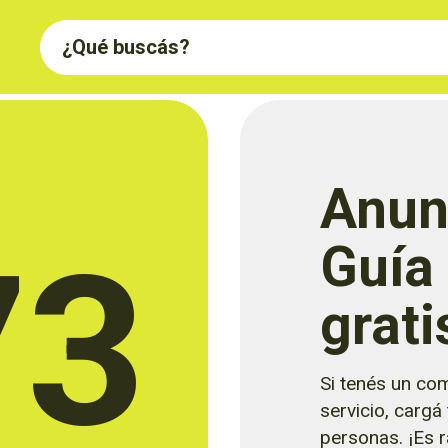
Anun
73
Guía
grati
Si tenés un com
servicio, cargá
personas. ¡Es rá