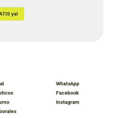
ATIS ya!
al
WhatsApp
sticos
Facebook
urno
Instagram
borales