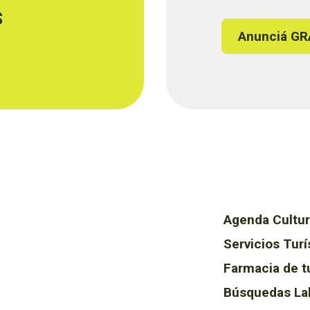
s
Anunciá GR
Agenda Cultur
Servicios Turí
Farmacia de t
Búsquedas La