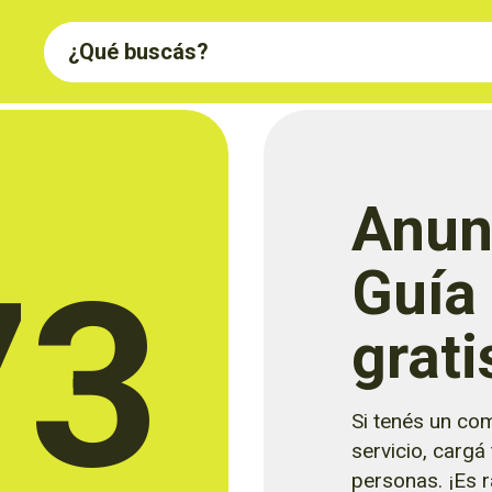
Anun
73
Guía
grati
Si tenés un com
servicio, cargá
personas. ¡Es rá