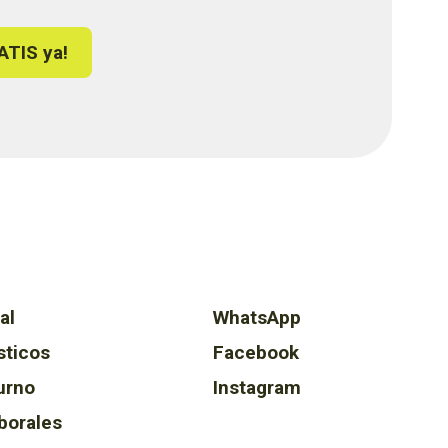
ATIS ya!
al
WhatsApp
sticos
Facebook
urno
Instagram
borales