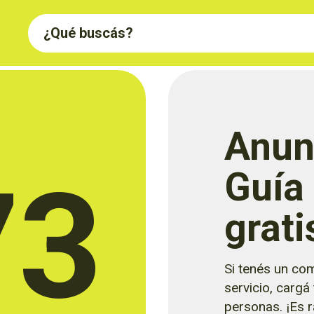
Anun
73
Guía
grati
Si tenés un com
servicio, cargá
personas. ¡Es rá