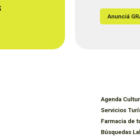
s
Anunciá GR
Agenda Cultur
Servicios Turí
Farmacia de t
Búsquedas La