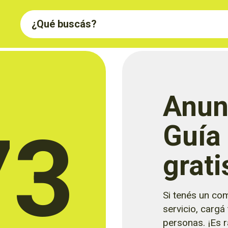
Anun
73
Guía
grati
Si tenés un com
servicio, cargá
personas. ¡Es rá