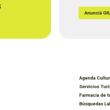
s
Anunciá GR
Agenda Cultur
Servicios Turí
Farmacia de t
Búsquedas La