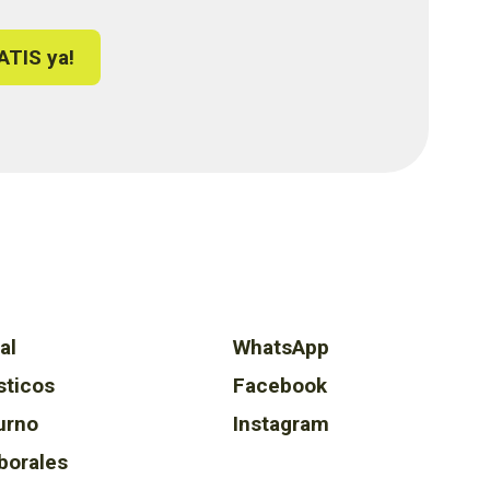
ATIS ya!
al
WhatsApp
sticos
Facebook
urno
Instagram
borales