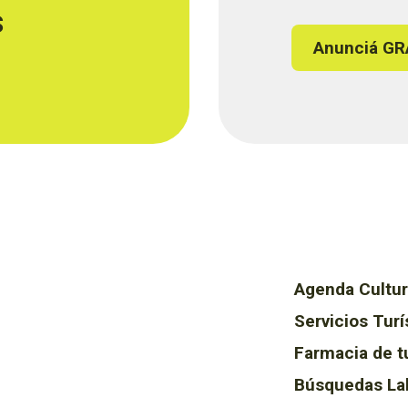
s
Anunciá GR
Agenda Cultur
Servicios Turí
Farmacia de t
Búsquedas La