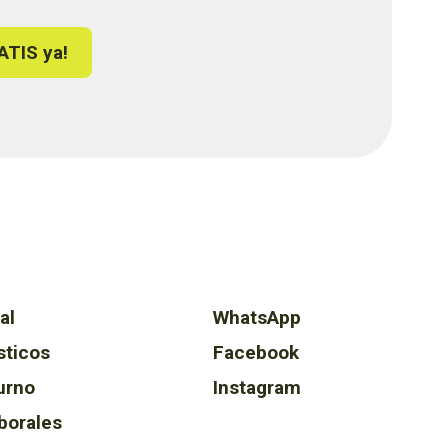
ATIS ya!
al
WhatsApp
sticos
Facebook
urno
Instagram
borales