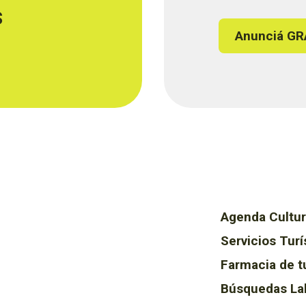
s
Anunciá GR
Agenda Cultur
Servicios Turí
Farmacia de t
Búsquedas La