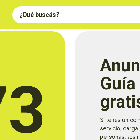
Anun
73
Guía
grati
Si tenés un com
servicio, cargá
personas. ¡Es rá