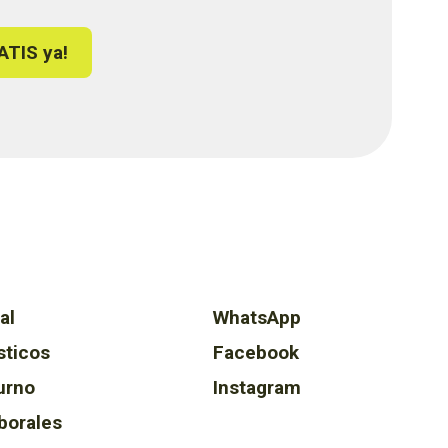
ATIS ya!
al
WhatsApp
sticos
Facebook
urno
Instagram
borales