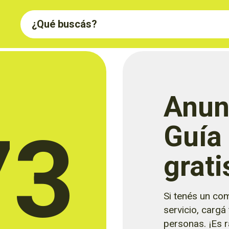
Anun
73
Guía
grati
Si tenés un com
servicio, cargá
personas. ¡Es rá