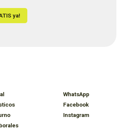
ATIS ya!
al
WhatsApp
sticos
Facebook
urno
Instagram
borales