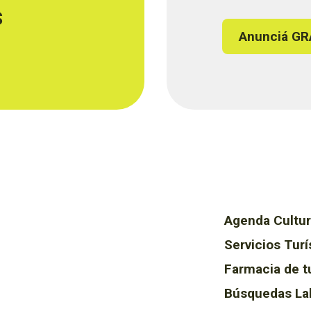
s
Anunciá GR
Agenda Cultur
Servicios Turí
Farmacia de t
Búsquedas La