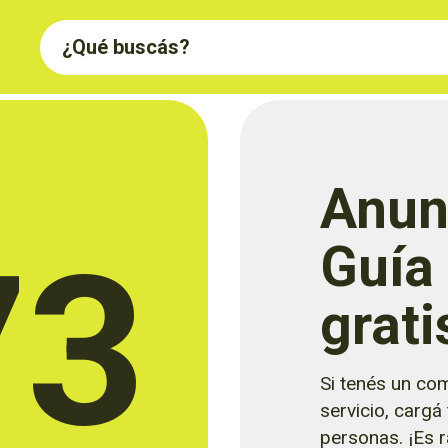
Anun
73
Guía
grati
Si tenés un com
servicio, cargá
personas. ¡Es rá