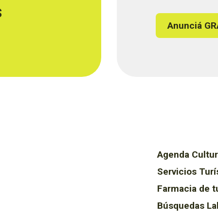
s
Anunciá GR
Agenda Cultur
Servicios Turí
Farmacia de t
Búsquedas La