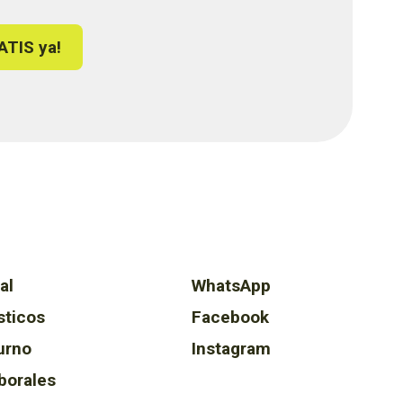
ATIS ya!
al
WhatsApp
sticos
Facebook
urno
Instagram
borales