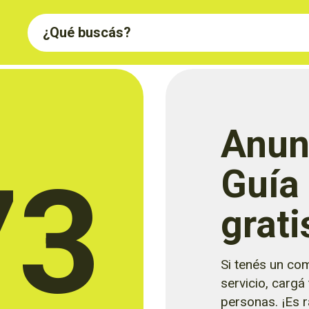
Anun
73
Guía
grati
Si tenés un com
servicio, cargá
personas. ¡Es rá