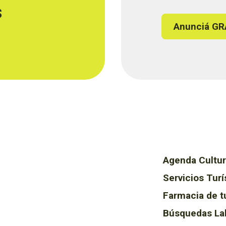
s
Anunciá GR
Agenda Cultur
Servicios Turí
Farmacia de t
Búsquedas La