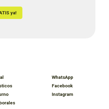
ATIS ya!
al
WhatsApp
sticos
Facebook
urno
Instagram
borales