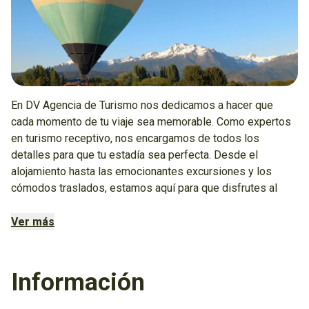
En DV Agencia de Turismo nos dedicamos a hacer que
cada momento de tu viaje sea memorable. Como expertos
en turismo receptivo, nos encargamos de todos los
detalles para que tu estadía sea perfecta. Desde el
alojamiento hasta las emocionantes excursiones y los
cómodos traslados, estamos aquí para que disfrutes al
máximo.
Ver más
¿Quieres explorar los rincones más fascinantes de nuestra
región? ¡Déjanos guiarte! Con nuestros paquetes cerrados,
podrás descubrir los secretos mejor guardados y vivir
Información
experiencias inolvidables.