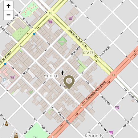
Activar mapa
+
−