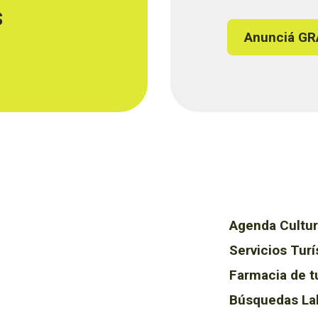
s
Anunciá GR
Agenda Cultur
Servicios Turí
Farmacia de t
Búsquedas La