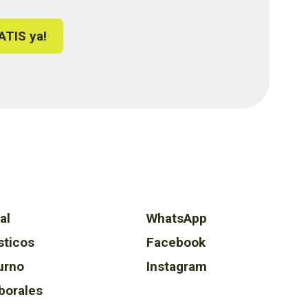
ATIS ya!
al
WhatsApp
sticos
Facebook
urno
Instagram
borales