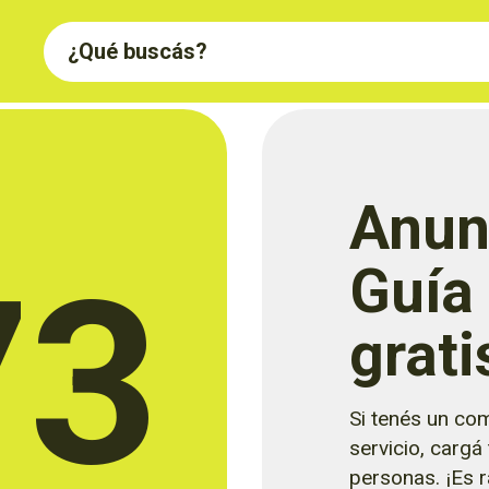
Anun
73
Guía
grati
Si tenés un com
servicio, cargá
personas. ¡Es rá