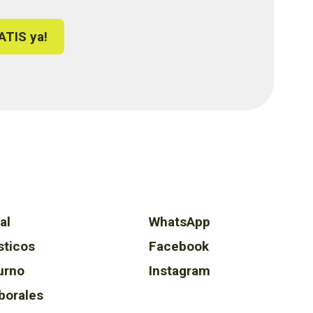
ATIS ya!
al
WhatsApp
sticos
Facebook
urno
Instagram
borales