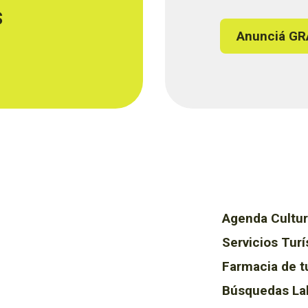
s
Anunciá GR
Agenda Cultur
Servicios Turí
Farmacia de t
Búsquedas La