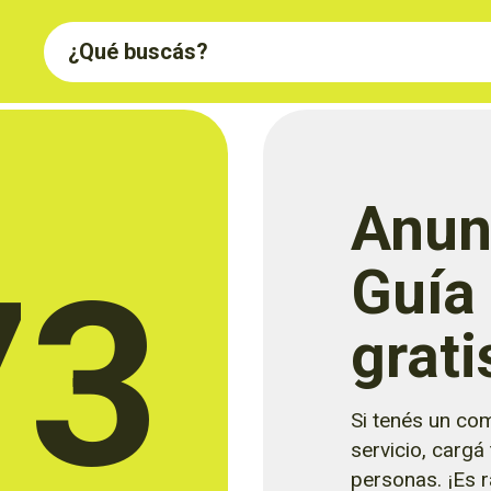
Anun
73
Guía
grati
Si tenés un com
servicio, cargá
personas. ¡Es rá