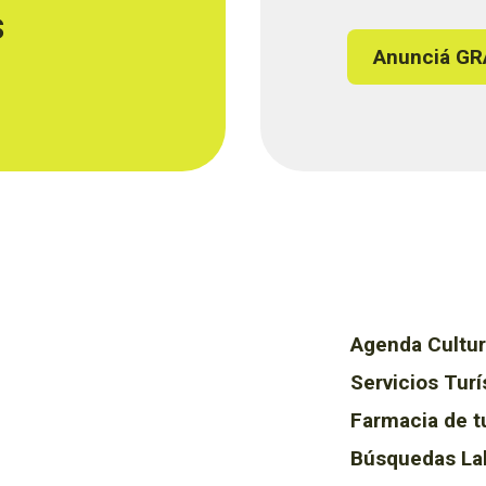
s
Anunciá GR
Agenda Cultur
Servicios Turí
Farmacia de t
Búsquedas La