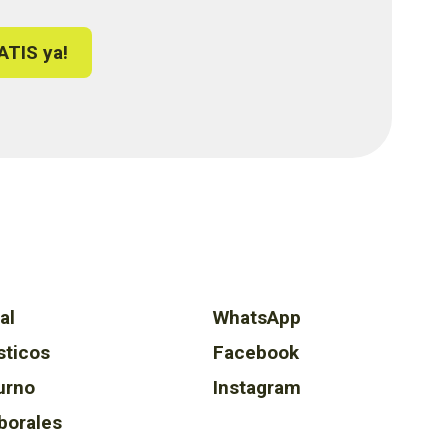
ATIS ya!
al
WhatsApp
sticos
Facebook
urno
Instagram
borales