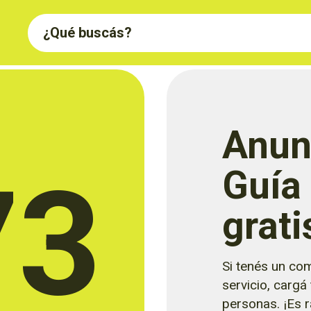
Anun
73
Guía
grati
Si tenés un com
servicio, cargá
personas. ¡Es rá