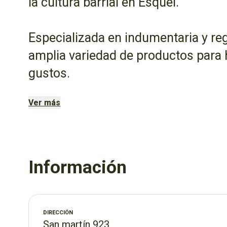
la cultura barrial en Esquel.
Especializada en indumentaria y reg
amplia variedad de productos para 
gustos.
Ver más
Con un enfoque en la calidad y el est
pensado para que lleves tus colores
Información
DIRECCIÓN
San martín 923