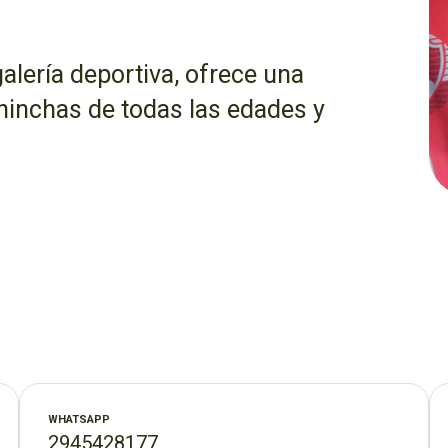
alería deportiva, ofrece una
hinchas de todas las edades y
ilo, cada artículo está
 con orgullo.
WHATSAPP
2945428177