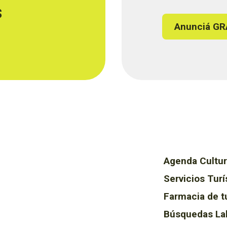
s
Anunciá GR
Agenda Cultur
Servicios Turí
Farmacia de t
Búsquedas La