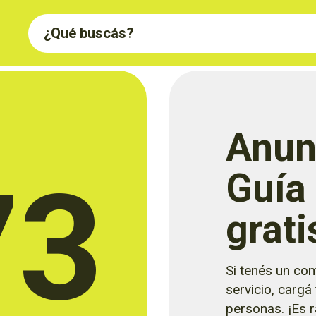
Anun
73
Guía
grati
Si tenés un com
servicio, cargá
personas. ¡Es rá