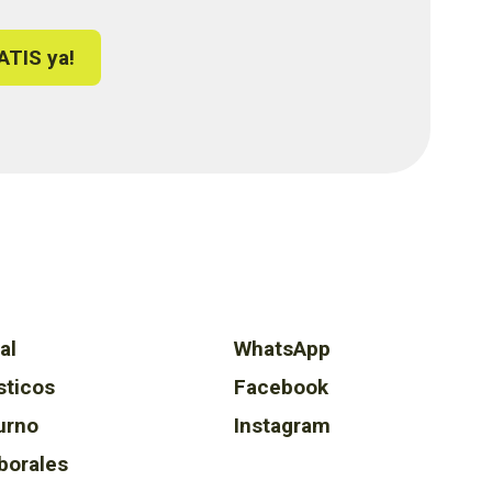
ATIS ya!
al
WhatsApp
sticos
Facebook
urno
Instagram
borales