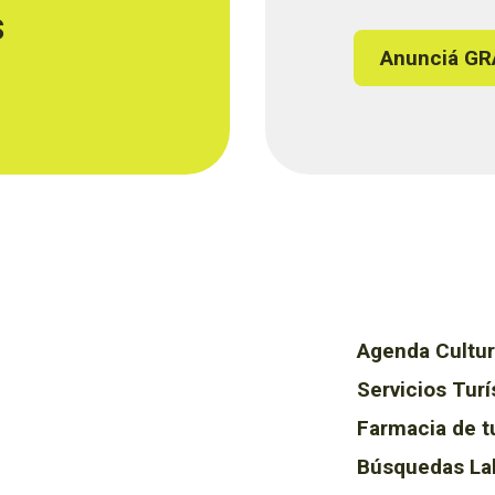
s
Anunciá GR
Agenda Cultur
Servicios Turí
Farmacia de t
Búsquedas La