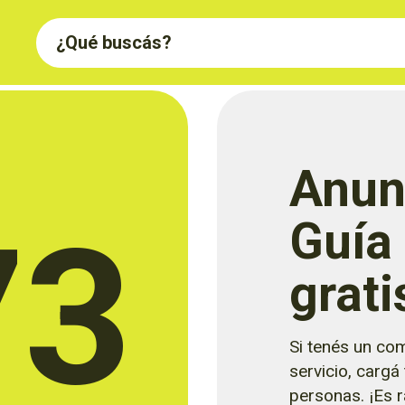
Anun
73
Guía
grati
Si tenés un com
servicio, cargá
personas. ¡Es rá