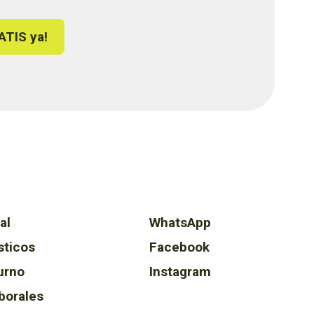
ATIS ya!
al
WhatsApp
sticos
Facebook
urno
Instagram
borales