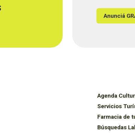
s
Anunciá GR
Agenda Cultur
Servicios Turí
Farmacia de t
Búsquedas La