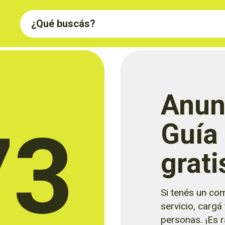
Anun
73
Guía
grati
Si tenés un com
servicio, cargá
personas. ¡Es rá