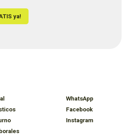
ATIS ya!
al
WhatsApp
sticos
Facebook
urno
Instagram
borales