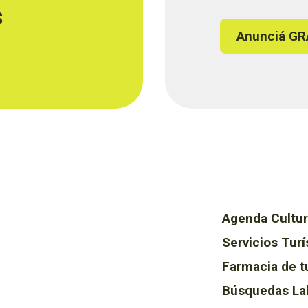
s
Anunciá GR
Agenda Cultur
Servicios Turí
Farmacia de t
Búsquedas La