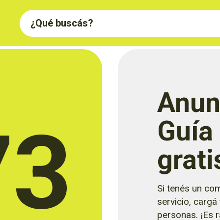
Anun
73
Guía
grati
Si tenés un com
servicio, cargá
personas. ¡Es rá