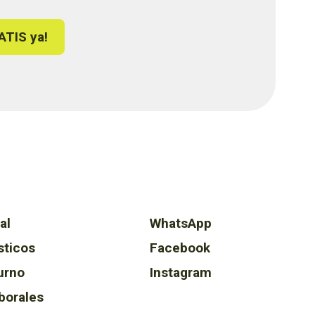
ATIS ya!
al
WhatsApp
sticos
Facebook
urno
Instagram
borales