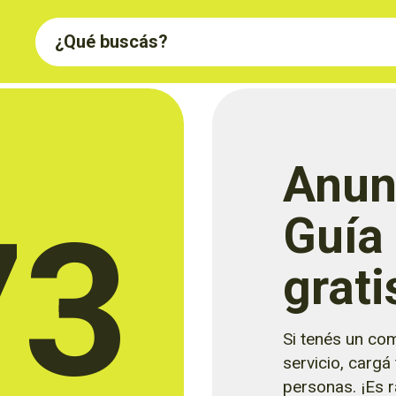
Anun
73
Guía
grati
Si tenés un com
servicio, cargá
personas. ¡Es rá