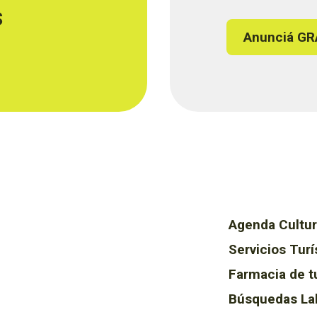
s
Anunciá GR
Agenda Cultur
Servicios Turí
Farmacia de t
Búsquedas La