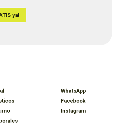
ATIS ya!
al
WhatsApp
sticos
Facebook
urno
Instagram
borales