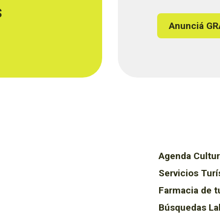
s
Anunciá GR
Agenda Cultur
Servicios Turí
Farmacia de t
Búsquedas La