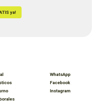
ATIS ya!
al
WhatsApp
sticos
Facebook
urno
Instagram
borales