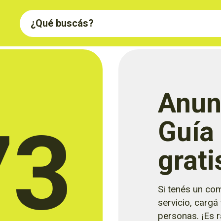
Anun
73
Guía
grati
Si tenés un com
servicio, cargá
personas. ¡Es rá