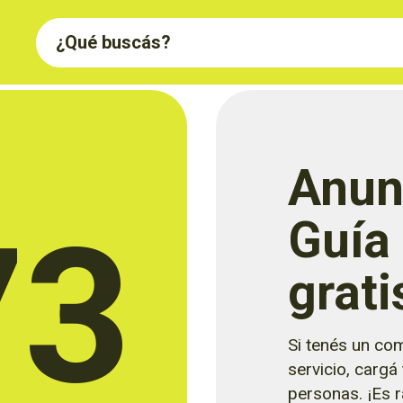
Anun
73
Guía
grati
Si tenés un com
servicio, cargá
personas. ¡Es rá