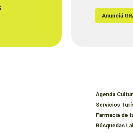
s
Anunciá GR
Agenda Cultur
Servicios Turí
Farmacia de t
Búsquedas La