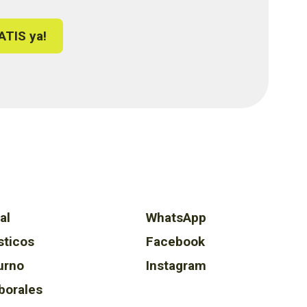
ATIS ya!
al
WhatsApp
sticos
Facebook
urno
Instagram
borales