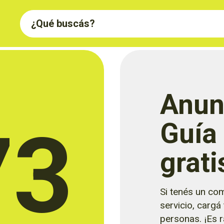
Anun
73
Guía
grati
Si tenés un com
servicio, cargá
personas. ¡Es rá