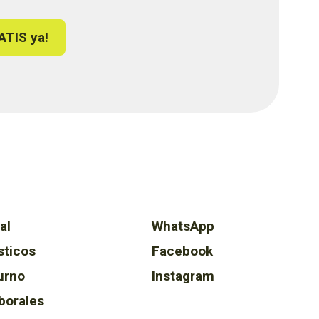
ATIS ya!
al
WhatsApp
sticos
Facebook
urno
Instagram
borales