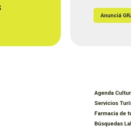
s
Anunciá GR
Agenda Cultur
Servicios Turí
Farmacia de t
Búsquedas La