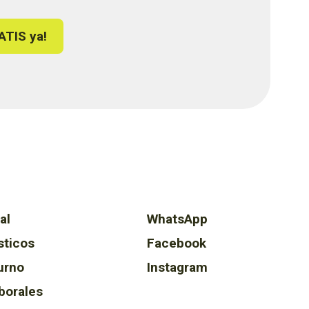
ATIS ya!
al
WhatsApp
sticos
Facebook
urno
Instagram
borales