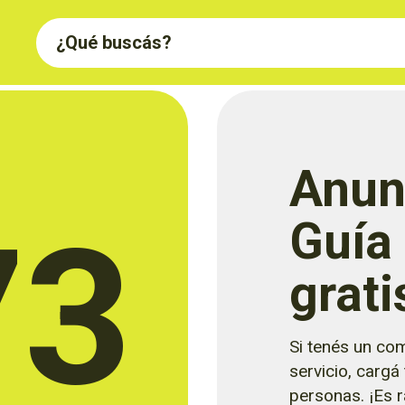
Anun
73
Guía
grati
Si tenés un com
servicio, cargá
personas. ¡Es rá