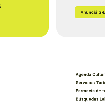
s
Anunciá GR
Agenda Cultur
Servicios Turí
Farmacia de t
Búsquedas La