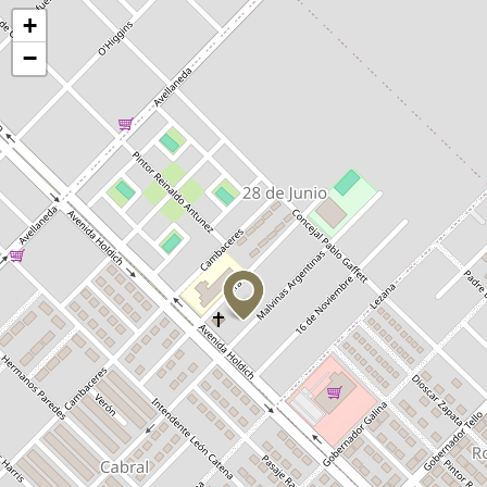
Activar mapa
+
−