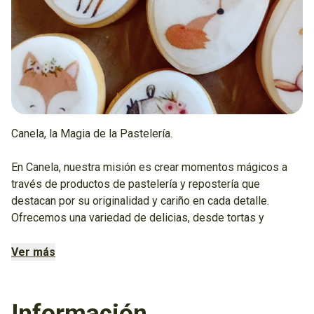
Canela, la Magia de la Pastelería.
En Canela, nuestra misión es crear momentos mágicos a
través de productos de pastelería y repostería que
destacan por su originalidad y cariño en cada detalle.
Ofrecemos una variedad de delicias, desde tortas y
desayunos hasta mesas dulces y arreglos para eventos
sociales, todo elaborado con esmero y dedicación.
Ver más
¿Qué nos hace especiales?
Información