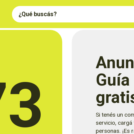
Anun
73
Guía
grati
Si tenés un com
servicio, cargá
personas. ¡Es rá