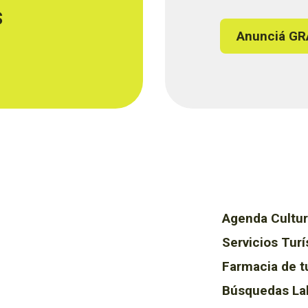
s
Anunciá GR
Agenda Cultur
Servicios Turí
Farmacia de t
Búsquedas La