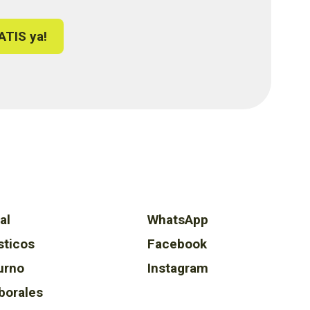
ATIS ya!
al
WhatsApp
sticos
Facebook
urno
Instagram
borales