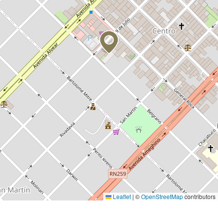
Leaflet
|
©
OpenStreetMap
contributors