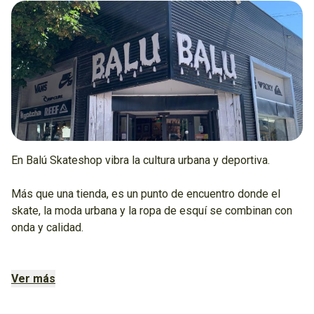
En Balú Skateshop vibra la cultura urbana y deportiva.
Más que una tienda, es un punto de encuentro donde el
skate, la moda urbana y la ropa de esquí se combinan con
onda y calidad.
Con locales en Esquel, Trevelin y El Bolsón, Balú es el lugar
para quienes buscan estilo auténtico y performance, sin
Ver más
perder la actitud de la calle ni la pasión por el aire libre.