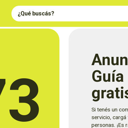
Anun
73
Guía
grati
Si tenés un com
servicio, cargá
personas. ¡Es rá