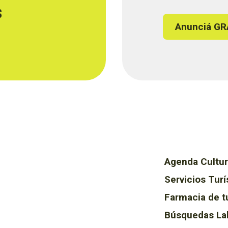
s
Anunciá GR
Agenda Cultur
Servicios Turí
Farmacia de t
Búsquedas La