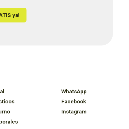
ATIS ya!
al
WhatsApp
sticos
Facebook
urno
Instagram
borales