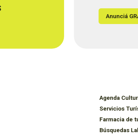
s
Anunciá GR
Agenda Cultur
Servicios Turí
Farmacia de t
Búsquedas La