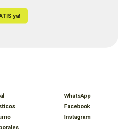
ATIS ya!
al
WhatsApp
sticos
Facebook
urno
Instagram
borales