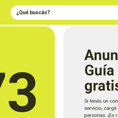
Anun
73
Guía
grati
Si tenés un com
servicio, cargá
personas. ¡Es rá