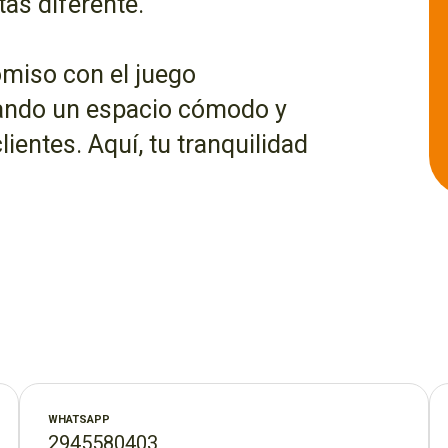
tas diferente.
miso con el juego
eando un espacio cómodo y
ientes. Aquí, tu tranquilidad
 realizar tus apuestas,
r de una experiencia de juego
 en la 25 de Mayo de Esquel.
WHATSAPP
2945580403