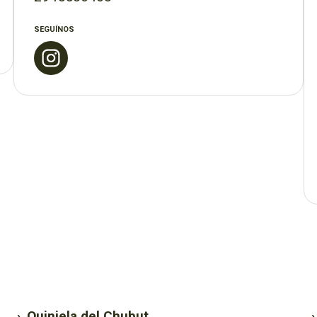
SEGUÍNOS
›
Quiniela del Chubut
›