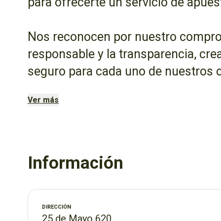
para ofrecerte un servicio de apues
Nos reconocen por nuestro compro
responsable y la transparencia, cr
seguro para cada uno de nuestros cl
es tan importante como tu suerte.
Ver más
Te ofrecemos la mejor atención para
consultar los resultados y disfruta
clara y confiable.
Información
Agencia 7004: Tu lugar de la suerte
DIRECCIÓN
25 de Mayo 620