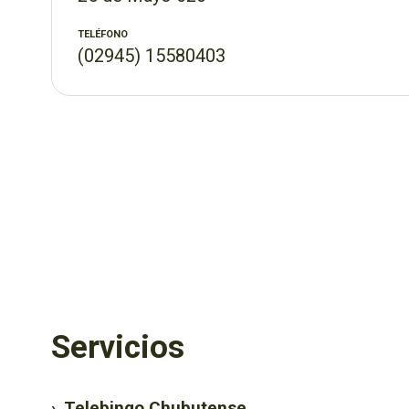
TELÉFONO
(02945) 15580403
Servicios
›
Telebingo Chubutense