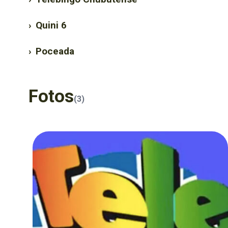
›
Quini 6
›
Poceada
Fotos
(3)