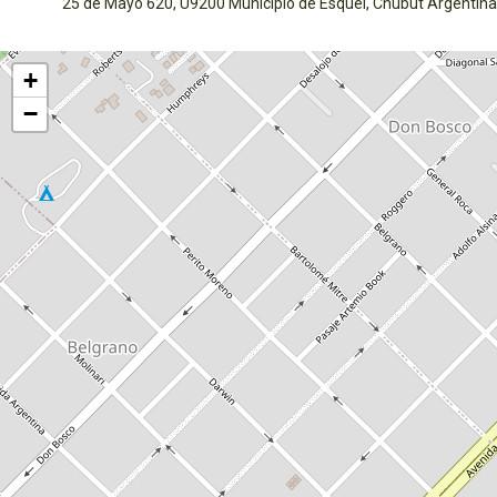
25 de Mayo 620, U9200 Municipio de Esquel, Chubut Argentina
Activar mapa
+
−