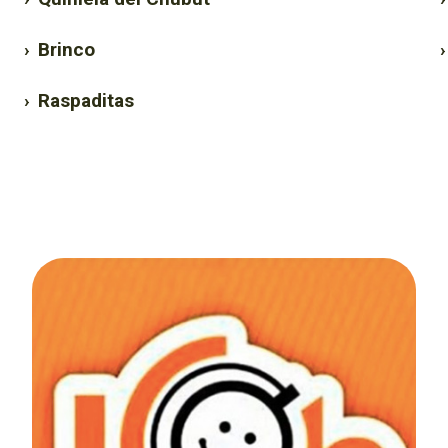
›
Brinco
›
›
Raspaditas