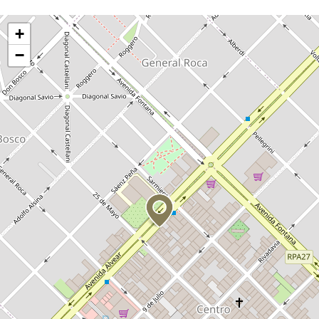
Activar mapa
+
−