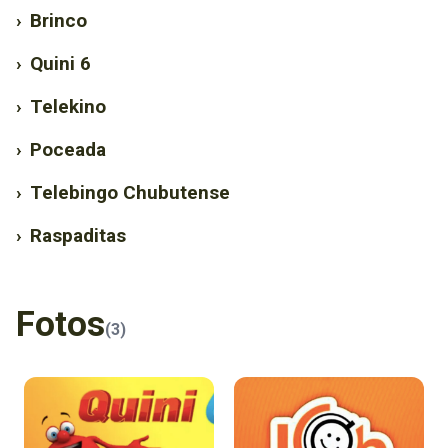
›
Brinco
›
Quini 6
›
Telekino
›
Poceada
›
Telebingo Chubutense
›
Raspaditas
Fotos
(3)