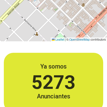
Leaflet
|
©
OpenStreetMap
contributors
Ya somos
5273
Anunciantes