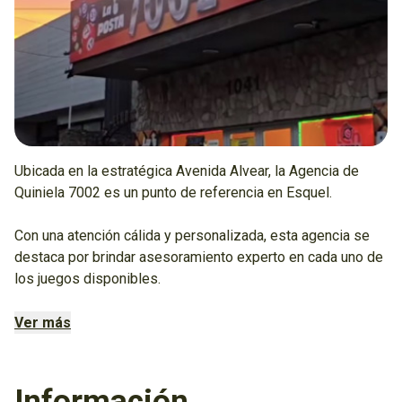
Ubicada en la estratégica Avenida Alvear, la Agencia de
Quiniela 7002 es un punto de referencia en Esquel.
Con una atención cálida y personalizada, esta agencia se
destaca por brindar asesoramiento experto en cada uno de
los juegos disponibles.
Con un ambiente amigable y un equipo comprometido, la
Ver más
Agencia 7002 se ha ganado la confianza de la comunidad
local.
Información