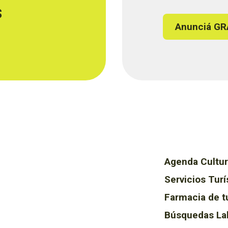
s
Anunciá GR
Agenda Cultur
Servicios Turí
Farmacia de t
Búsquedas La