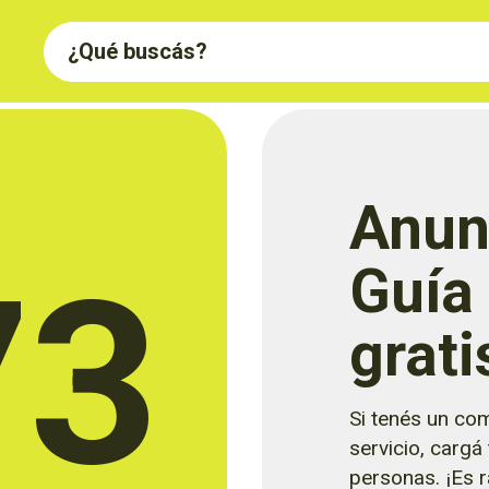
Anun
73
Guía
grati
Si tenés un com
servicio, cargá
personas. ¡Es rá