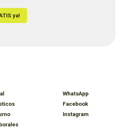
ATIS ya!
al
WhatsApp
sticos
Facebook
urno
Instagram
borales