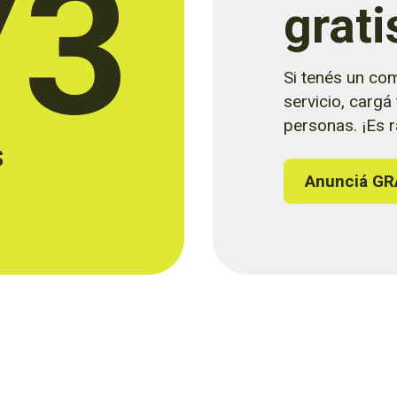
73
grati
Si tenés un com
servicio, cargá
personas. ¡Es rá
s
Anunciá GR