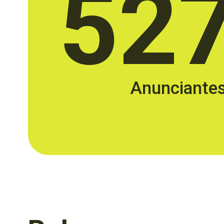
52
Anunciante