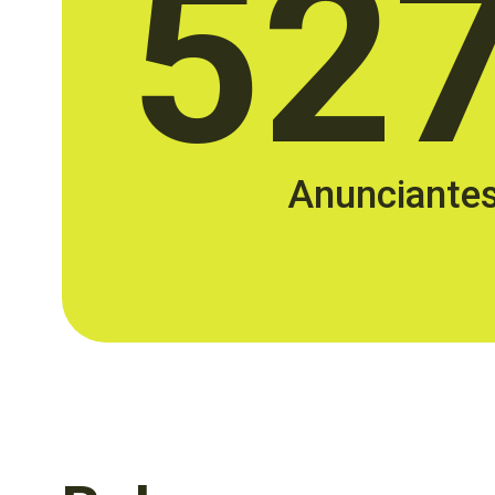
52
Anunciante