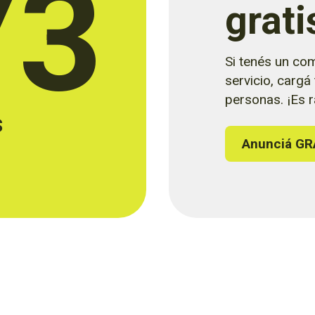
73
grati
Si tenés un com
servicio, cargá
personas. ¡Es rá
s
Anunciá GR