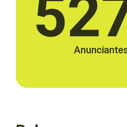
52
Anunciante