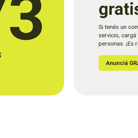
73
grati
Si tenés un com
servicio, cargá
personas. ¡Es rá
s
Anunciá GR